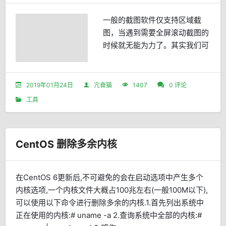
一般的截图软件仅支持区域截
图，当遇到需要全屏滚动截图的
时候就无能为力了。其实我们可
以很容易来实现滚动截图，只要
你电脑中有 Safari 浏览器或
Chrome 浏览器即可滚动截图所
2019年01月24日
亢奋猫
1407
0 评论
有屏幕内容。Safari 滚动截图快
工具
捷键 Command + Option + I 打
开审查元素界面，然后在 &l...
CentOS 删除多余内核
在CentOS 6更新后,不可避免的会在启动选项中产生多个
内核选项,一个内核文件大概占100兆左右(一般100M以下),
可以使用以下命令进行删除多余的内核.1.首先列出系统中
正在使用的内核:# uname -a 2.查询系统中全部的内核:#