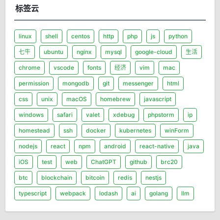
标签云
linux
shell
centos
http
php
js
python
七牛
ubuntu
nginx
mysql
google-cloud
生活
chrome
vscode
fonts
经济
vim
mac
permission
mongodb
git
messenger
html
css
unix
macOS
homebrew
javascript
windows
safari
valet
xdebug
phpstorm
ip
homestead
ssh
docker
kubernetes
winForm
nodejs
react
npm
android
react-native
java
iOS
test
web
ChatGPT
github
brc20
btc
blockchain
bitcoin
redis
nestjs
typescript
webpack
lodash
ai
golang
llm