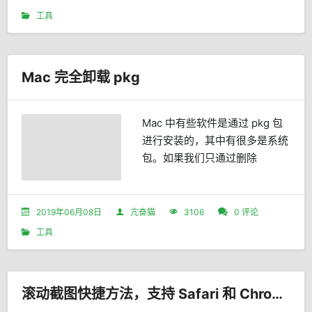
少多少，这其实就就是一个很直
工具
观的性能数据。PV 其实说的就
是业务量：你的系统在可接受的
RT 内，所承受的 PV 就...
Mac 完全卸载 pkg
Mac 中有些软件是通过 pkg 包
进行安装的，其中有很多是系统
包。如果我们只通过删除
Applications 目录下的图标是不
能完全删除的。PKG 包安装原
理pkg 包的安装原理非常简单，
2019年06月08日
亢奋猫
3106
0 评论
它解压后就会把文件分门别类解
工具
压到指定的位置。这样安装虽然
简单，但是卸载就非常困难了。
我们需要把安装时候...
滚动截图快捷方法，支持 Safari 和 Chrome浏览器