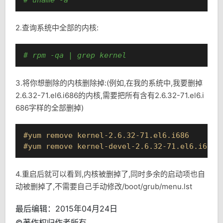
# uname -a
2.查询系统中全部的内核:
# rpm -qa | grep kernel
3.将你想删除的内核删除掉:(例如,在我的系统中,我要删掉
2.6.32-71.el6.i686的内核,需要把所有含有2.6.32-71.el6.i
686字样的全部删掉)
#yum
remove
kernel-2
.6
.32-71
.el6
.i686
#yum
remove
kernel-devel-2
.6
.32-71
.el6
.i686
4.重启后就可以看到,内核被删掉了,同时多余的启动项也自
动被删掉了,不需要自己手动修改/boot/grub/menu.lst
最后编辑：2015年04月24日
©著作权归作者所有