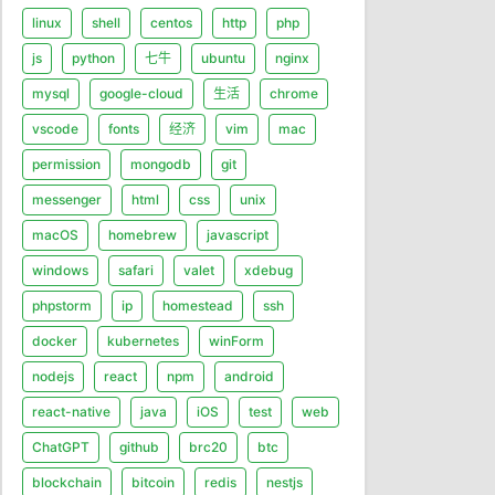
linux
shell
centos
http
php
js
python
七牛
ubuntu
nginx
mysql
google-cloud
生活
chrome
vscode
fonts
经济
vim
mac
permission
mongodb
git
messenger
html
css
unix
macOS
homebrew
javascript
windows
safari
valet
xdebug
phpstorm
ip
homestead
ssh
docker
kubernetes
winForm
nodejs
react
npm
android
react-native
java
iOS
test
web
ChatGPT
github
brc20
btc
blockchain
bitcoin
redis
nestjs