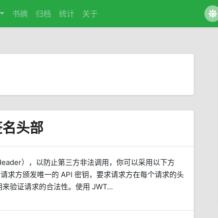
书摘
归档
统计
关于
签名头部
re Header），以防止第三方非法调用，你可以采用以下方
合法的请求方颁发唯一的 API 密钥，要求请求方在每个请求的头
验证请求的合法性。使用 JWT...