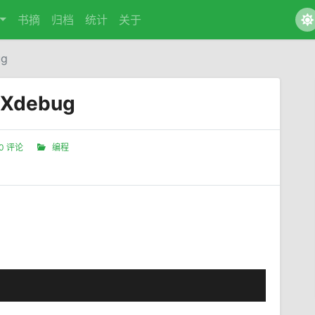
书摘
归档
统计
关于
ug
 Xdebug
0 评论
编程