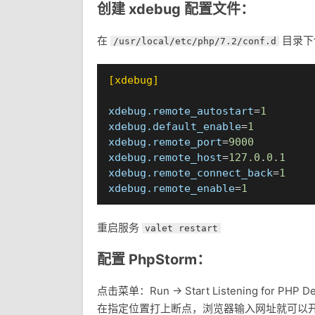
创建 xdebug 配置文件：
在
目录下创
/usr/local/etc/php/7.2/conf.d
[xdebug]
xdebug.remote_autostart
=
1
xdebug.default_enable
=
1
xdebug.remote_port
=
9000
xdebug.remote_host
=
127.0
.
0.1
xdebug.remote_connect_back
=
1
xdebug.remote_enable
=
1
重启服务
valet restart
配置 PhpStorm：
点击菜单：Run -> Start Listening for PHP D
在指定位置打上断点，浏览器输入网址就可以